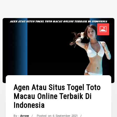
Agen Atau Situs Togel Toto
Macau Online Terbaik Di
Indonesia
By -
Arrow
Posted on
6 September 2021