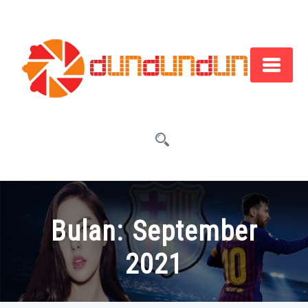
Skip
to
content
Bulan:
September
2021