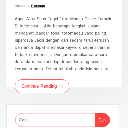
Posted in
Panduan
Agen Atau Situs Togel Toto Macau Online Terbaik
Di Indonesia – Ada beberapa langkah dalam
mendapati bandar togel totomacau yang paling
dipercaya yakni dengan cari secara terus-terusan.
Dan anda dapat memakai keyword seperti bandar
terbaik di indonesia. Dengan memakai cara-cara
itu anda dapat mendapati bandar yang sesuai
kemauan anda. Tetapi tahukah anda bila saat ini
Continue Reading
Cari
untuk: